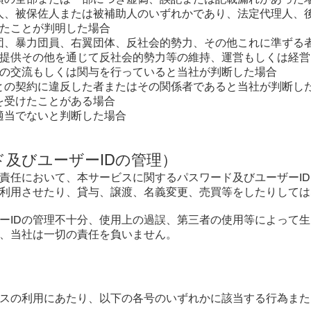
後見人、被保佐人または被補助人のいずれかであり、法定代理人、
たことが判明した場合
暴力団、暴力団員、右翼団体、反社会的勢力、その他これに準ずる
提供その他を通じて反社会的勢力等の維持、運営もしくは経営
の交流もしくは関与を行っていると当社が判断した場合
当社との契約に違反した者またはその関係者であると当社が判断し
置を受けたことがある場合
を適当でないと判断した場合
及びユーザーIDの管理）
己の責任において、本サービスに関するパスワード及びユーザーI
利用させたり、貸与、譲渡、名義変更、売買等をしたりしては
ーザーIDの管理不十分、使用上の過誤、第三者の使用等によって
、当社は一切の責任を負いません。
）
スの利用にあたり、以下の各号のいずれかに該当する行為また