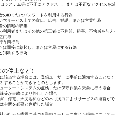
またはシステム等に不正にアクセスし、または不正なアクセスを
為
用者のIDまたはパスワードを利用する行為
しない本サービス上での宣伝、広告、勧誘、または営業行為
用者の情報の収集
の他の利用者またはその他の第三者に不利益、損害、不快感を与え
利益供与
て行う商行為
接または間接に惹起し、または容易にする行為
切と判断する行為
スの停止など）
れかに該当する場合には、登録ユーザーに事前に通知することな
断することができるものとします。
ューター・システムの点検または保守作業を緊急に行う場合
線等が事故により停止した場合
害、停電、天災地変などの不可抗力によりサービスの運営がで
は中断を必要と判断した場合
き当社が行った措置に基づき登録ユーザーに生じた損害について