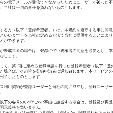
らの電子メールが受信できなかったためにユーザーが被った不
、当社は一切の責任を負わないものとします。
希望する方（以下「登録希望者」）は、本規約を遵守する事に同
といいます）を当社の定める方法で当社に提供することにより
とができます。
望者が未成年者の場合は、登録に伴い親権者の同意を必要とし、
なします。
に従って、第1項に定める登録申請を行った登録希望者（以下「
た場合は、その旨を登録申請者に通知致します。本サービスの
完了したものとします。
ービス利用契約が登録ユーザーと当社の間に成立し、登録ユーザ
。
が、以下の各号のいずれかの事由に該当する場合は、登録及び再
開示義務を負いません。
録事項の全部または一部につき虚偽、誤記または記載漏れがあった