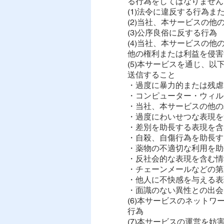
る行為をしてはなりません
(1)法令に違反する行為
(2)当社、本サービスの
(3)公序良俗に反する行為
(4)当社、本サービスの
他の権利または利益を侵害
(5)本サービスを通じ、
送信すること
・過度に暴力的または残虐
・コンピューター・ウィル
・当社、本サービスの他の
・過度にわいせつな表現を
・差別を助長する表現を含
・自殺、自傷行為を助長す
・薬物の不適切な利用を助
・反社会的な表現を含む情
・チェーンメールなどの第
・他人に不快感を与える表
・面識のない異性との出会
(6)本サービスのネット
行為
(7)本サービスの運営を妨